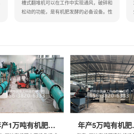
具
槽式翻堆机可以在工作中实现通风，破碎和
松动的功能，是有机肥发酵的必备设备。性
有
能特点1、单槽工作宽度4m，全工作效率
如
高，单机每小时输出200立方米；2、可无限
的
并联多槽，随时扩大生产能力；3、桩深可
不
达0.8米以上，堆肥快速升温；4、工作过程
行
中没有空行程(无回程、双向工作、带双班
腐
车)；5、主机功率15kW，工作效率高，控制
简单，可随时监测主机负载；6、工作速度
寿
可选择无级变速配置，适应材料负荷变
化；...
年产1万吨有机肥生产线
年产5