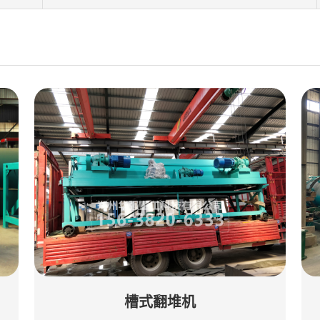
槽式翻堆机