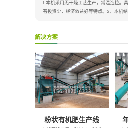
1.本机采用无干燥工艺生产，常温造粒。
有投资少，经济效益好等特点。2、本机结
构采用制粒、成型、筛分为一体，使其具
外形美观，操作简单等特点。主要零部件
解决方案
辊体采用了具有防腐、耐磨、抗冲击特点
一种新型金属精制而成。其中DZG-Ⅱ型机
但具有以上特点，我公司对机架部分也进
了升级改造，轴承架体选用质量优良的防
铸造为整体部件，使其具有稳定性好的特
点，可大大提高滚动轴承、及大轴的使用
命。传动部...
粉状有机肥生产线