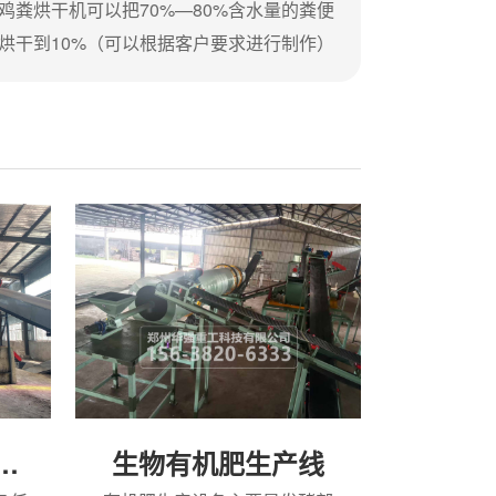
鸡粪烘干机可以把70%—80%含水量的粪便
烘干到10%（可以根据客户要求进行制作）
含水量的粪便,鸡粪烘干机运行的整个过程处
于全封闭状态。纯鸡粪有机肥是以鲜鸡粪为
主要原料，经去尘、净化、高温烘干、浓缩
粉碎、分解去臭等工序，精制而成。鸡粪烘
干机的性能特点就是除尘除臭，鲜鸡粪可变
猪饲料，废品也是有机肥,鸡粪烘干机可以把
70%—80%含水量的粪便烘干到13%（可以
根据客户要求进行制作）含水量的粪便。...
万吨有机肥生产线
生物有机肥生产线