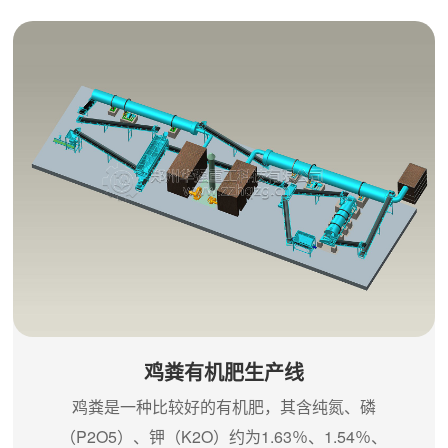
粒，特别是对使用常规设备难以成粒的粗纤维物料，
如：农作物秸秆、酒渣、菌渣、药渣、动物粪便等，
经发酵后就可造粒，而且对腐植酸及城市污泥等原料
的造粒效果也达到很好的效果。新型有机肥造粒机利
用高速回转的机械搅拌力及由此产生的摩擦力，使粉
状物料在机器内部连续实现混合...
鸡粪有机肥生产线
鸡粪是一种比较好的有机肥，其含纯氮、磷
（P2O5）、钾（K2O）约为1.63％、1.54％、