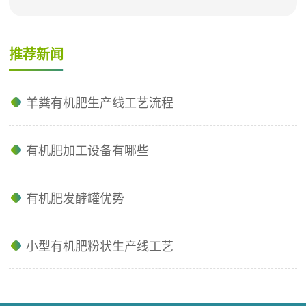
0.085％。鸡粪在施用前必须经过腐熟剂的腐熟，将存
在鸡粪中的寄生虫及其卵，以及传染性的一些病菌通
推荐新闻
过在腐熟后的过程得到灭活及脱臭。鸡粪有机肥生产
工艺流程与有机肥生产线设备配置息息相关，一般有
机肥生产线成套设备主要由发酵系统、干燥系统、除
羊粪有机肥生产线工艺流程
臭除尘系统、粉碎系统、配料系统、混合系统、造粒
系统、筛分系统和成品...
有机肥加工设备有哪些
有机肥发酵罐优势
小型有机肥粉状生产线工艺